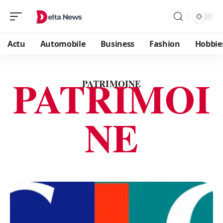
Actu
Automobile
Business
Fashion
Hobbie
PATRIMOI
PATRIMOINE
NE