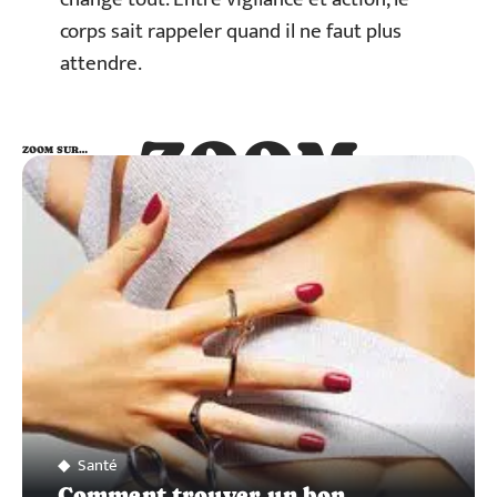
corps sait rappeler quand il ne faut plus
attendre.
ZOOM
ZOOM SUR…
SUR…
Santé
Comment trouver un bon