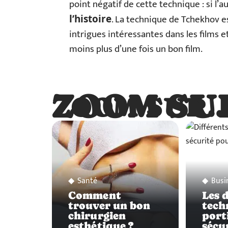
point négatif de cette technique : si l’a
. La technique de Tchekhov es
l’histoire
intrigues intéressantes dans les films et 
moins plus d’une fois un bon film.
ZOOM SU
ZOOM SUR
Santé
Busi
Comment
Les 
trouver un bon
tech
chirurgien
port
esthétique ?
sécu