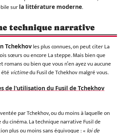
ébile sur
.
la littérature moderne
ne technique narrative
les plus connues, on peut citer La
on Tchekhov
Trois sœurs ou encore La steppe. Mais bien que
 et romans ou bien que vous n’en ayez vu aucune
à été
victime
du Fusil de Tchekhov malgré vous.
 de l'utilisation du Fusil de Tchekhov
inventée par Tchekhov, ou du moins à laquelle on
de du cinéma. La technique narrative Fusil de
ion plus ou moins sans équivoque : «
loi de