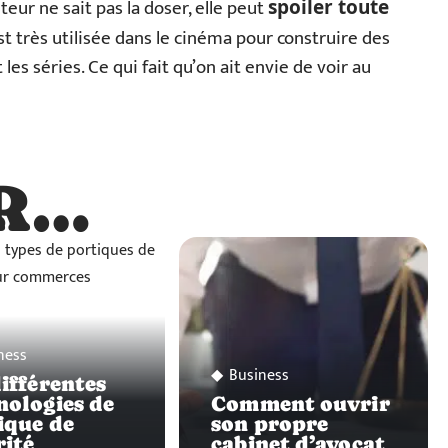
uteur ne sait pas la doser, elle peut
spoiler toute
t très utilisée dans le cinéma pour construire des
les séries. Ce qui fait qu’on ait envie de voir au
R…
…
ness
Business
différentes
nologies de
Comment ouvrir
ique de
son propre
rité
cabinet d’avocat