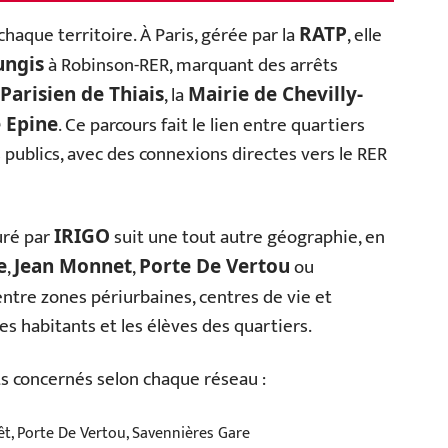
chaque territoire. À Paris, gérée par la
, elle
RATP
à Robinson-RER, marquant des arrêts
ungis
, la
Parisien de Thiais
Mairie de Chevilly-
. Ce parcours fait le lien entre quartiers
e Epine
s publics, avec des connexions directes vers le RER
uré par
suit une tout autre géographie, en
IRIGO
,
,
ou
e
Jean Monnet
Porte De Vertou
 entre zones périurbaines, centres de vie et
s habitants et les élèves des quartiers.
s concernés selon chaque réseau :
êt, Porte De Vertou, Savennières Gare