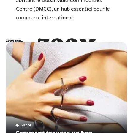
abritant le Dubai Multi Commodities
Centre (DMCC), un hub essentiel pour le
commerce international.
ZOOM
ZOOM SUR…
SUR…
Santé
Comment trouver un bon