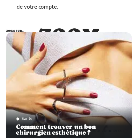
de votre compte.
ZOOM
ZOOM SUR…
SUR…
Santé
Comment trouver un bon
chirurgien esthétique ?