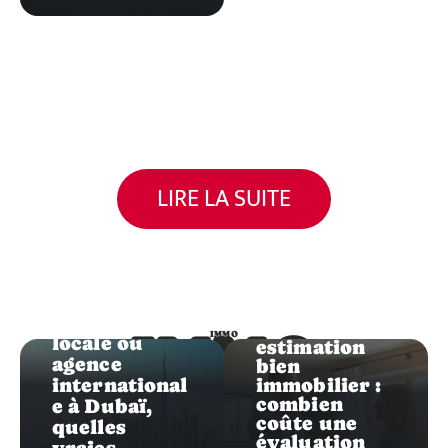
LIRE LA SUITE
Immo
Immo
Agence
Prix
IMMO
IMMO
locale ou
estimation
agence
bien
international
immobilier :
combien
e à Dubaï,
coûte une
quelles
évaluation