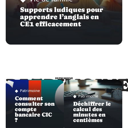
Supports ludiques pour
apprendre l’anglais en
CE1 efficacement
PATRIMOIN
PATRIMOINE
Patrimoine
Patrimoine
Comment
consulter son
Déchiffrer le
compte
calcul des
bancaire CIC
minutes en
?
centièmes