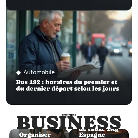
Automobile
Bus 192 : horaires du premier et
du dernier départ selon les jours
Business
BUSINESS
BUSINESS
Tarif seau
Business
de tabac 1kg
Organiser
Espagne