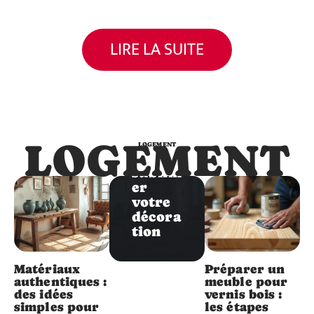
Logement
LIRE LA SUITE
Matéri
aux
authe
ntique
s : des
idées
simple
LOGEMENT
LOGEMENT
s pour
sublim
er
votre
décora
tion
Matériaux
Préparer un
authentiques :
meuble pour
des idées
vernis bois :
simples pour
les étapes