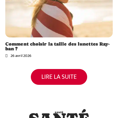
Comment choisir la taille des lunettes Ray-
ban ?
26 avril 2026
Santé
LIRE LA SUITE
Hallux
valgus
Santé
: Les
Où
remèd
Santé
achete
es
r les
Comm
nature
meille
ent
ls
SANTÉ
ures
savoir
pour