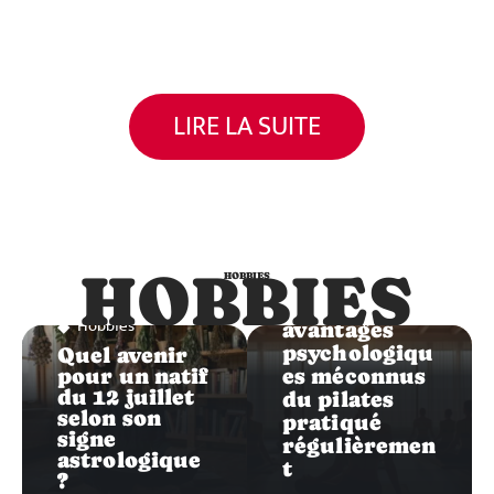
LIRE LA SUITE
Hobbies
HOBBIES
HOBBIES
Les
Hobbies
avantages
psychologiqu
Quel avenir
pour un natif
es méconnus
du 12 juillet
du pilates
selon son
pratiqué
signe
régulièremen
astrologique
t
?