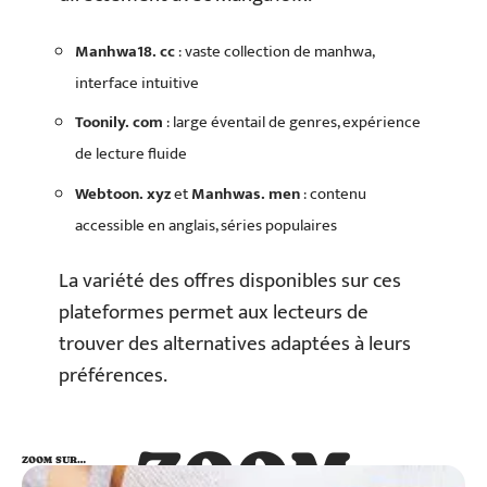
Manhwa18. cc
: vaste collection de manhwa,
interface intuitive
Toonily. com
: large éventail de genres, expérience
de lecture fluide
Webtoon. xyz
et
Manhwas. men
: contenu
accessible en anglais, séries populaires
La variété des offres disponibles sur ces
plateformes permet aux lecteurs de
trouver des alternatives adaptées à leurs
préférences.
ZOOM
ZOOM SUR…