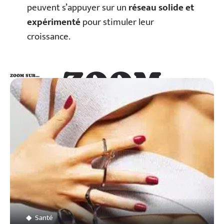
peuvent s’appuyer sur un
réseau solide et
expérimenté
pour stimuler leur
croissance.
ZOOM
ZOOM SUR…
SUR…
Santé