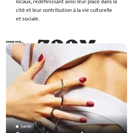
locaux, redéfinissant ainsi leur place dans la
cité et leur contribution à la vie culturelle
et sociale.
ZOOM
ZOOM SUR…
SUR…
Santé