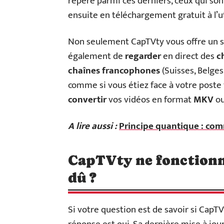
repère parmi ces derniers, ceux qui sont
ensuite en téléchargement gratuit à l’uti
Non seulement CapTVty vous offre un s
également de
regarder
en direct des
c
chaînes francophones
(Suisses, Belge
comme si vous étiez face à votre poste té
convertir
vos vidéos en format
MKV
o
A lire aussi :
Principe quantique : com
CapTVty ne fonctionne 
dû ?
Si votre question est de savoir si CapTVt