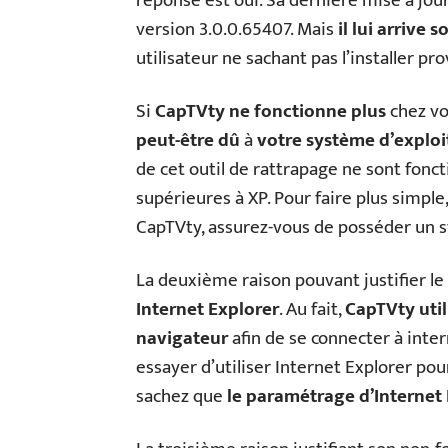
réponse est oui. Sa dernière mise à jou
version 3.0.0.65407. Mais
il lui arrive
utilisateur ne sachant pas l’installer 
Si
CapTVty ne fonctionne plus
chez vo
peut-être dû
à
votre système d’explo
de cet outil de rattrapage ne sont fonc
supérieures à XP. Pour faire plus simple
CapTVty, assurez-vous de posséder un s
La deuxième raison pouvant justifier l
Internet Explorer
. Au fait,
CapTVty util
navigateur
afin de se connecter à inte
essayer d’utiliser Internet Explorer po
sachez que
le paramétrage d’Internet 