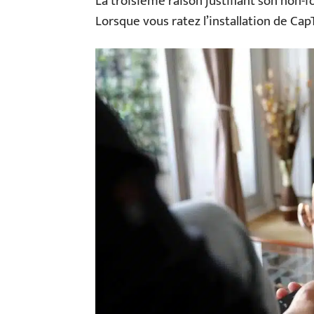
La troisième raison justifiant son non
Lorsque vous ratez l’installation de CapT