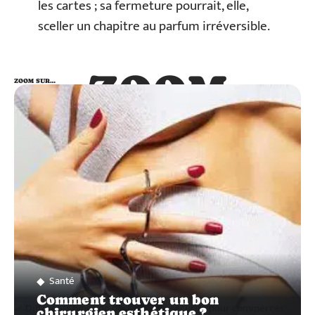
les cartes ; sa fermeture pourrait, elle,
sceller un chapitre au parfum irréversible.
ZOOM
ZOOM SUR…
SUR…
Santé
Comment trouver un bon
chirurgien esthétique ?