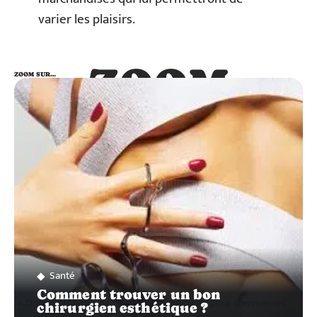
varier les plaisirs.
ZOOM
ZOOM SUR…
SUR…
Santé
Comment trouver un bon
chirurgien esthétique ?