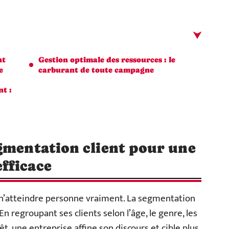
nt
Gestion optimale des ressources : le
e
carburant de toute campagne
t :
gmentation client pour une
fficace
e n’atteindre personne vraiment. La segmentation
n regroupant ses clients selon l’âge, le genre, les
êt, une entreprise affine son discours et cible plus