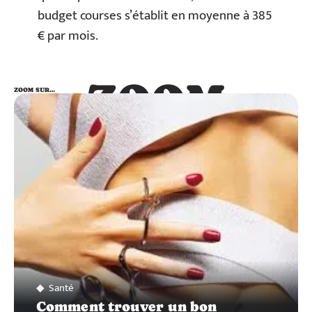
budget courses s’établit en moyenne à 385
€ par mois.
ZOOM
ZOOM SUR…
SUR…
Santé
Comment trouver un bon