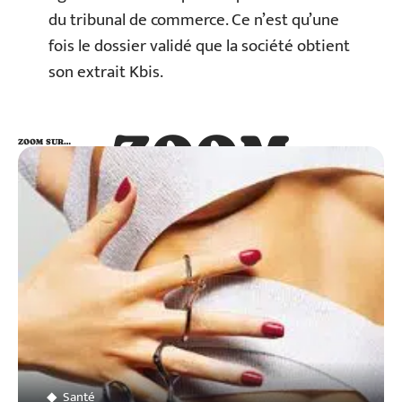
du tribunal de commerce. Ce n’est qu’une
fois le dossier validé que la société obtient
son extrait Kbis.
ZOOM
ZOOM SUR…
SUR…
Santé