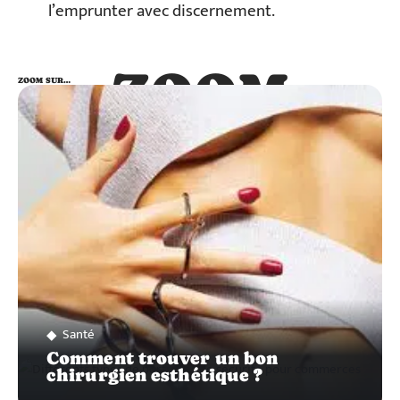
l’emprunter avec discernement.
ZOOM
ZOOM SUR…
SUR…
Santé
Comment trouver un bon
chirurgien esthétique ?