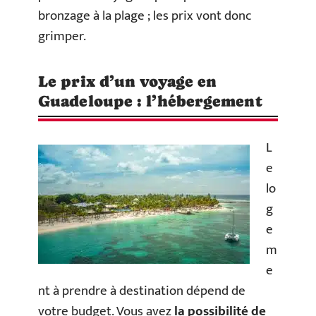
bronzage à la plage ; les prix vont donc
grimper.
Le prix d’un voyage en
Guadeloupe : l’hébergement
L
e
lo
g
e
m
e
nt à prendre à destination dépend de
votre budget. Vous avez
la possibilité de