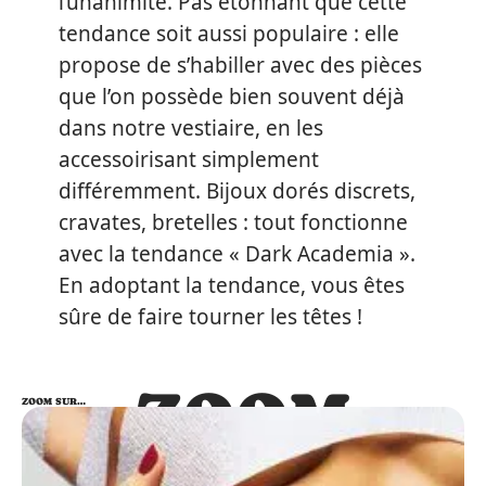
l’unanimité. Pas étonnant que cette
tendance soit aussi populaire : elle
propose de s’habiller avec des pièces
que l’on possède bien souvent déjà
dans notre vestiaire, en les
accessoirisant simplement
différemment. Bijoux dorés discrets,
cravates, bretelles : tout fonctionne
avec la tendance « Dark Academia ».
En adoptant la tendance, vous êtes
sûre de faire tourner les têtes !
ZOOM
ZOOM SUR…
SUR…