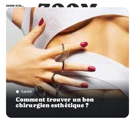
ZOOM
ZOOM SUR…
SUR…
Santé
Comment trouver un bon
chirurgien esthétique ?