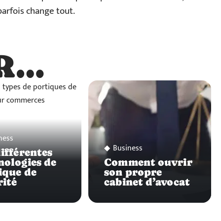
parfois change tout.
R…
…
ness
Business
différentes
nologies de
Comment ouvrir
ique de
son propre
rité
cabinet d’avocat