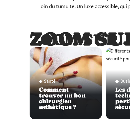
loin du tumulte. Un luxe accessible, qui 
ZOOM SU
ZOOM SUR
Santé
Busi
Comment
Les 
trouver un bon
tech
chirurgien
port
esthétique ?
sécu