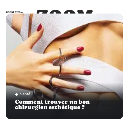
ZOOM
ZOOM SUR…
SUR…
Santé
Comment trouver un bon
chirurgien esthétique ?