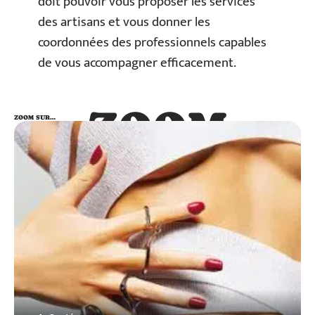
doit pouvoir vous proposer les services
des artisans et vous donner les
coordonnées des professionnels capables
de vous accompagner efficacement.
ZOOM
ZOOM SUR…
SUR…