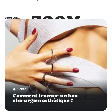
ZOOM
ZOOM SUR…
SUR…
Santé
Comment trouver un bon
chirurgien esthétique ?