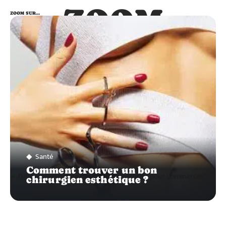
ZOOM
ZOOM SUR…
SUR…
Santé
Comment trouver un bon
chirurgien esthétique ?