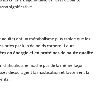
s chiens. L’âge, la taille et l’état de santé
açon significative.
ge adulte) ont un métabolisme plus rapide que les
alories par kilo de poids corporel. Leurs
ées en énergie et en protéines de haute qualité
.
. Un chihuahua ne mâche pas de la même façon
sses découragent la mastication et favorisent la
ents.