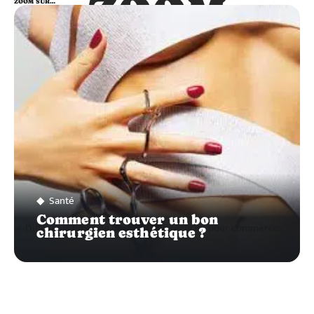
ZOOM
ZOOM SUR…
SUR…
Santé
Comment trouver un bon
chirurgien esthétique ?