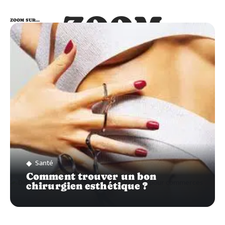
ZOOM
ZOOM SUR…
SUR…
Santé
Comment trouver un bon
chirurgien esthétique ?