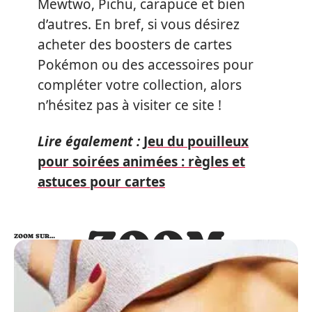
Mewtwo, Pichu, carapuce et bien
d’autres. En bref, si vous désirez
acheter des boosters de cartes
Pokémon ou des accessoires pour
compléter votre collection, alors
n’hésitez pas à visiter ce site !
Lire également :
Jeu du pouilleux
pour soirées animées : règles et
astuces pour cartes
ZOOM
ZOOM SUR…
SUR…