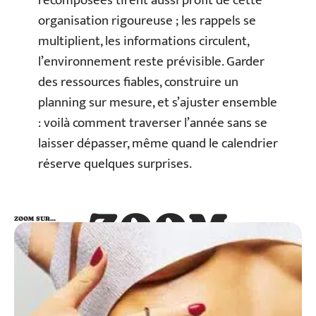
recomposées tirent aussi profit de cette
organisation rigoureuse ; les rappels se
multiplient, les informations circulent,
l’environnement reste prévisible. Garder
des ressources fiables, construire un
planning sur mesure, et s’ajuster ensemble
: voilà comment traverser l’année sans se
laisser dépasser, même quand le calendrier
réserve quelques surprises.
ZOOM
ZOOM SUR…
SUR…