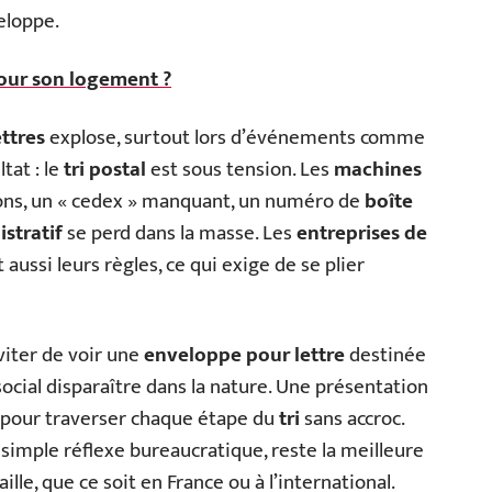
eloppe.
pour son logement ?
ettres
explose, surtout lors d’événements comme
tat : le
tri postal
est sous tension. Les
machines
ons, un « cedex » manquant, un numéro de
boîte
istratif
se perd dans la masse. Les
entreprises de
 aussi leurs règles, ce qui exige de se plier
éviter de voir une
enveloppe pour lettre
destinée
cial disparaître dans la nature. Une présentation
clé pour traverser chaque étape du
tri
sans accroc.
n simple réflexe bureaucratique, reste la meilleure
aille, que ce soit en France ou à l’international.