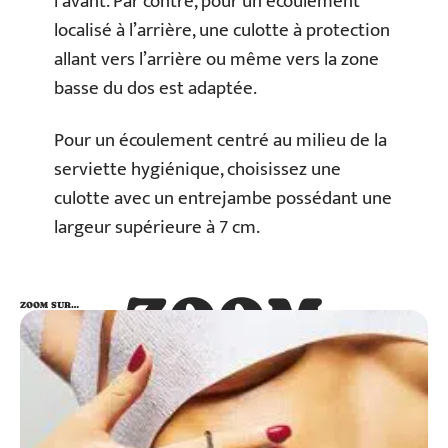
l’avant. Par contre, pour un écoulement
localisé à l’arrière, une culotte à protection
allant vers l’arrière ou même vers la zone
basse du dos est adaptée.
Pour un écoulement centré au milieu de la
serviette hygiénique, choisissez une
culotte avec un entrejambe possédant une
largeur supérieure à 7 cm.
ZOOM
ZOOM SUR…
SUR…