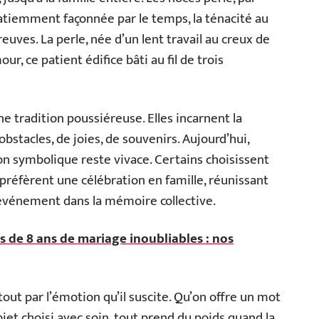
tiemment façonnée par le temps, la ténacité au
reuves. La perle, née d’un lent travail au creux de
ur, ce patient édifice bâti au fil de trois
e tradition poussiéreuse. Elles incarnent la
bstacles, de joies, de souvenirs. Aujourd’hui,
on symbolique reste vivace. Certains choisissent
s préfèrent une célébration en famille, réunissant
’événement dans la mémoire collective.
s de 8 ans de mariage inoubliables : nos
ut par l’émotion qu’il suscite. Qu’on offre un mot
bjet choisi avec soin, tout prend du poids quand la