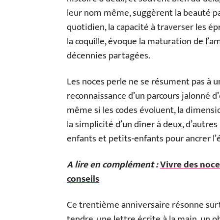
leur nom même, suggèrent la beauté pa
quotidien, la capacité à traverser les ép
la coquille, évoque la maturation de l’amo
décennies partagées.
Les noces perle ne se résument pas à un
reconnaissance d’un parcours jalonné d’o
même si les codes évoluent, la dimensi
la simplicité d’un dîner à deux, d’autre
enfants et petits-enfants pour ancrer l
A lire en complément :
Vivre des noce
conseils
Ce trentième anniversaire résonne surto
tendre, une lettre écrite à la main, un o