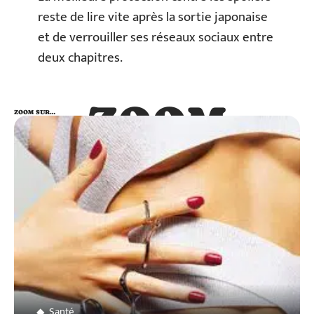
reste de lire vite après la sortie japonaise
et de verrouiller ses réseaux sociaux entre
deux chapitres.
ZOOM
ZOOM SUR…
SUR…
Santé