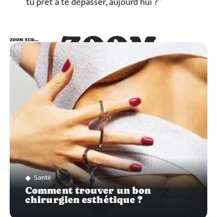
tu prêt à te dépasser, aujourd’hui ?”
ZOOM
ZOOM SUR…
SUR…
Santé
Comment trouver un bon
chirurgien esthétique ?