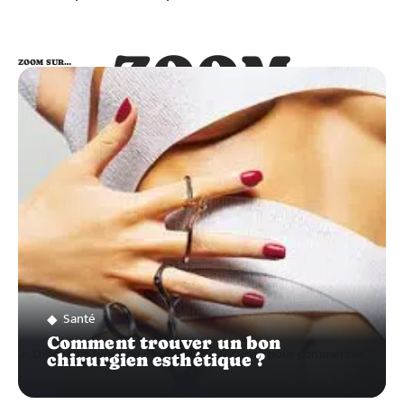
ZOOM
ZOOM SUR…
SUR…
Santé
Comment trouver un bon
chirurgien esthétique ?