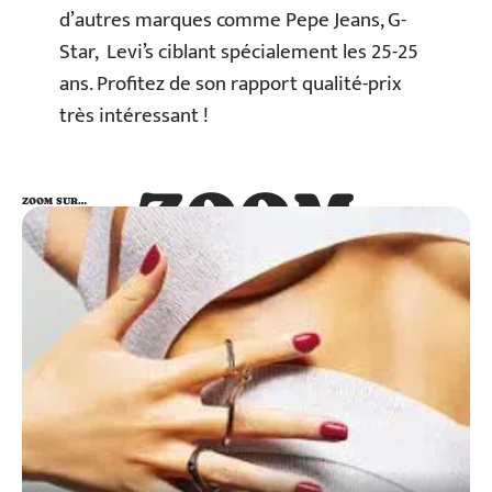
d’autres marques comme Pepe Jeans, G-
Star, Levi’s ciblant spécialement les 25-25
ans. Profitez de son rapport qualité-prix
très intéressant !
ZOOM
ZOOM SUR…
SUR…