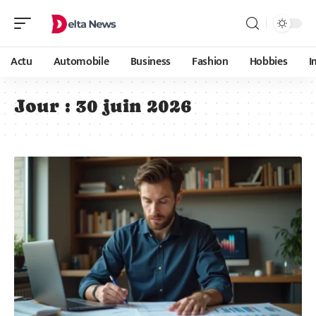
Actu
Automobile
Business
Fashion
Hobbies
I
Jour :
30 juin 2026