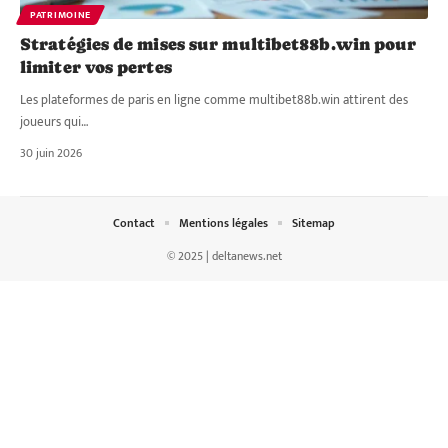
PATRIMOINE
Stratégies de mises sur multibet88b.win pour
limiter vos pertes
Les plateformes de paris en ligne comme multibet88b.win attirent des
joueurs qui
…
30 juin 2026
Contact
Mentions légales
Sitemap
© 2025 | deltanews.net