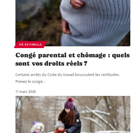
VIE DE FAMILLE
Congé parental et chômage : quels
sont vos droits réels ?
Certains arrêts du Code du travail bousculent les certitudes.
Prenez le congé
…
11 mars 2026