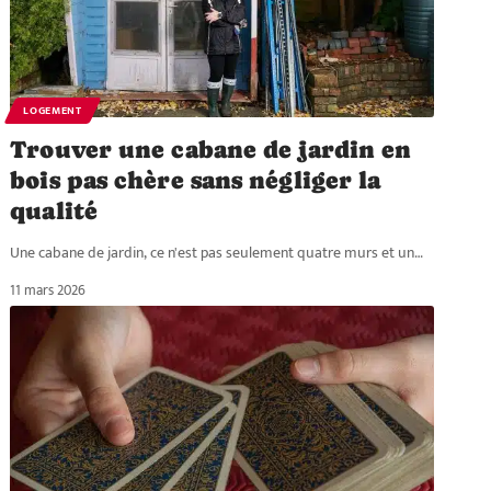
LOGEMENT
Trouver une cabane de jardin en
bois pas chère sans négliger la
qualité
Une cabane de jardin, ce n'est pas seulement quatre murs et un
…
11 mars 2026