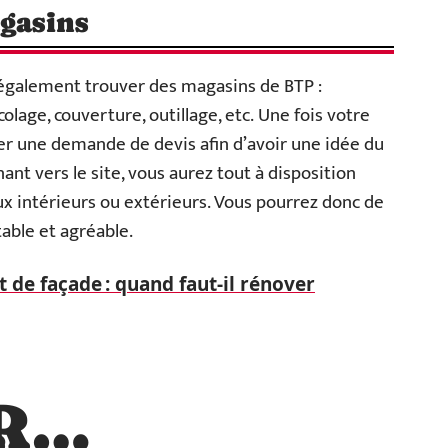
agasins
z également trouver des magasins de BTP :
lage, couverture, outillage, etc. Une fois votre
er une demande de devis afin d’avoir une idée du
nt vers le site, vous aurez tout à disposition
aux intérieurs ou extérieurs. Vous pourrez donc de
able et agréable.
de façade : quand faut-il rénover
R…
…