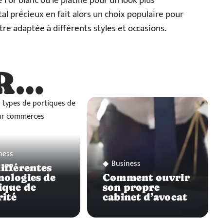
’or blanc ou le platine pour un look plus
l précieux en fait alors un choix populaire pour
tre adaptée à différents styles et occasions.
R…
…
ness
Business
différentes
nologies de
Comment ouvrir
ique de
son propre
rité
cabinet d’avocat