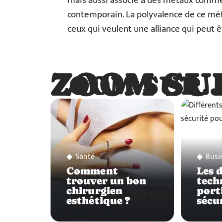
mais aussi associé à des métaux comme l
contemporain. La polyvalence de ce méta
ceux qui veulent une alliance qui peut ê
ZOOM SU
ZOOM SUR
Santé
Busi
Comment
Les 
trouver un bon
tech
chirurgien
port
esthétique ?
sécu