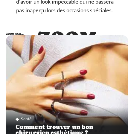
d’avoir un look impeccable qui ne passera
pas inaperçu lors des occasions spéciales.
ZOOM
ZOOM SUR…
SUR…
Santé
Comment trouver un bon
chirurgien esthétique ?