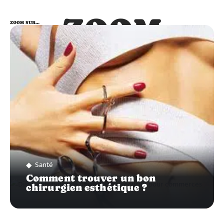
ZOOM
ZOOM SUR…
SUR…
Santé
Comment trouver un bon
chirurgien esthétique ?