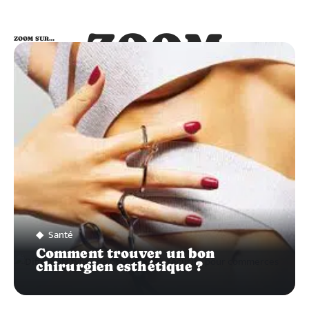
ZOOM
ZOOM SUR…
SUR…
Santé
Comment trouver un bon
chirurgien esthétique ?