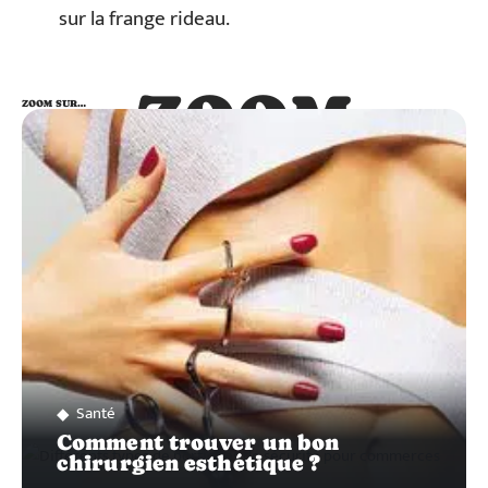
sur la frange rideau.
ZOOM
ZOOM SUR…
SUR…
Santé
Comment trouver un bon
chirurgien esthétique ?