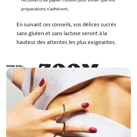
recouverts de papier cuisson pour éviter que vos
préparations n’adhèrent.
En suivant ces conseils, vos délices sucrés
sans gluten et sans lactose seront à la
hauteur des attentes les plus exigeantes.
ZOOM
ZOOM SUR…
SUR…